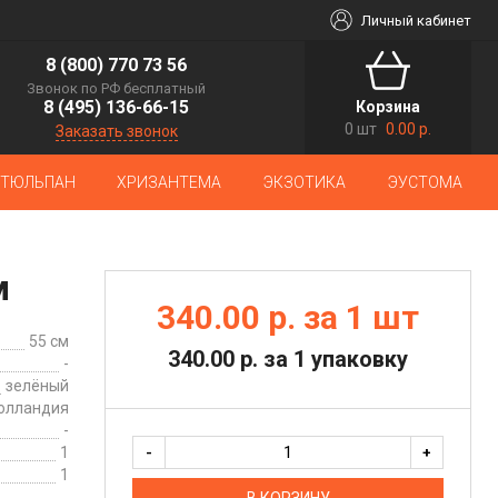
Личный кабинет
8 (800) 770 73 56
Звонок по РФ бесплатный
8 (495) 136-66-15
Корзина
0 шт
0.00 р.
Заказать звонок
ТЮЛЬПАН
ХРИЗАНТЕМА
ЭКЗОТИКА
ЭУСТОМА
м
340.00 р. за 1 шт
55 см
340.00 р. за 1 упаковку
-
зелёный
олландия
-
1
-
+
1