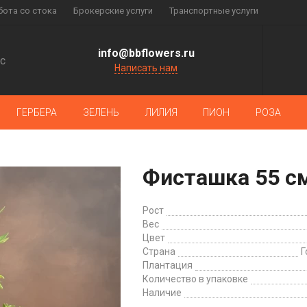
бота со стока
Брокерские услуги
Транспортные услуги
info@bbflowers.ru
с
Написать нам
ГЕРБЕРА
ЗЕЛЕНЬ
ЛИЛИЯ
ПИОН
РОЗА
Фисташка 55 с
Рост
Вес
Цвет
Страна
Г
Плантация
Количество в упаковке
Наличие