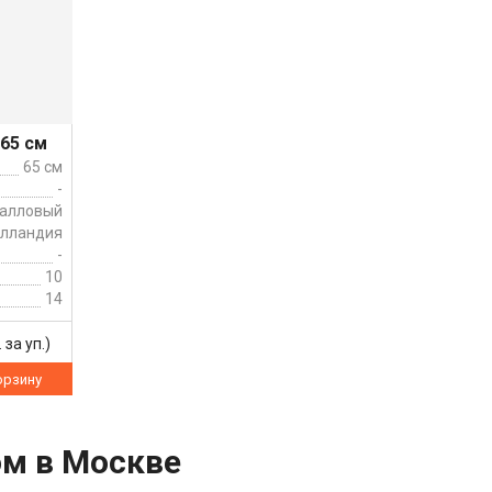
 65 см
65 см
-
ралловый
олландия
-
10
14
 за уп.)
орзину
м в Москве