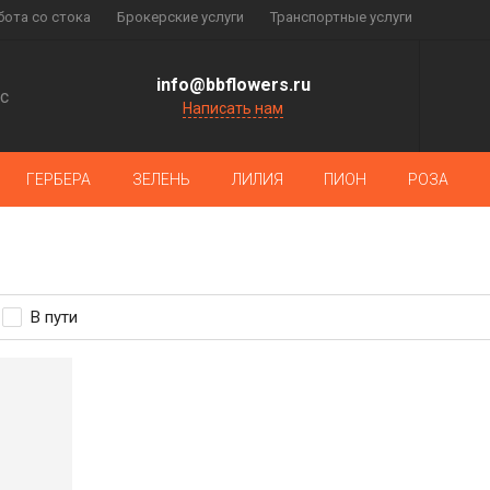
бота со стока
Брокерские услуги
Транспортные услуги
info@bbflowers.ru
с
Написать нам
ГЕРБЕРА
ЗЕЛЕНЬ
ЛИЛИЯ
ПИОН
РОЗА
В пути