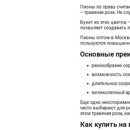
Пионы по праву счита
– травяная роза. Не 
Букет из этих цветов 
позволяет создавать 
Пионы оптом в Москве
пользуются повышенны
Основные пре
разнообразие сор
возможность соз
длительное сохр
великолепный аро
Еще одно неоспоримое
часто выбирают для р
этом травяная роза, к
Как купить на