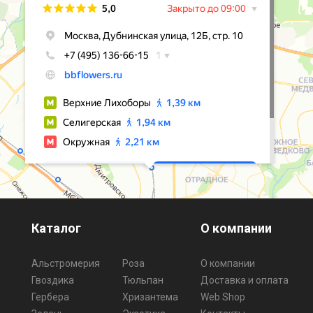
Каталог
О компании
Альстромерия
Роза
О компании
Гвоздика
Тюльпан
Доставка и оплата
Гербера
Хризантема
Web Shop