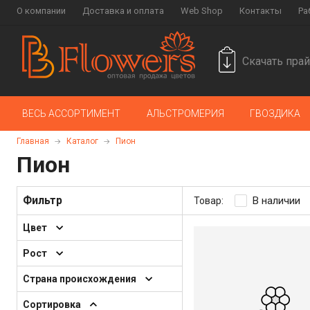
О компании
Доставка и оплата
Web Shop
Контакты
Ра
Скачать прай
ВЕСЬ АССОРТИМЕНТ
АЛЬСТРОМЕРИЯ
ГВОЗДИКА
Главная
Каталог
Пион
Пион
Фильтр
В наличии
Товар:
Цвет
Рост
Страна происхождения
Сортировка