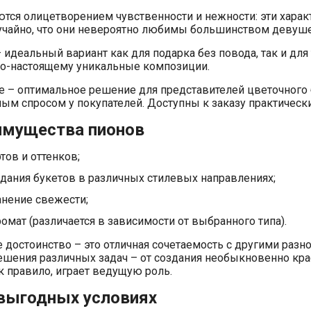
ются олицетворением чувственности и нежности: эти харак
случайно, что они невероятно любимы большинством девуш
– идеальный вариант как для подарка без повода, так и д
по-настоящему уникальные композиции.
 – оптимальное решение для представителей цветочного 
м спросом у покупателей. Доступны к заказу практически
имущества пионов
тов и оттенков;
дания букетов в различных стилевых направлениях;
анение свежести;
мат (различается в зависимости от выбранного типа).
 достоинство – это отличная сочетаемость с другими разн
ешения различных задач – от создания необыкновенно кра
ак правило, играет ведущую роль.
 выгодных условиях