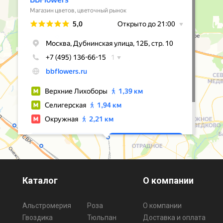
Каталог
О компании
Альстромерия
Роза
О компании
Гвоздика
Тюльпан
Доставка и оплата