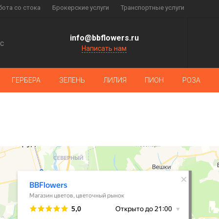
бота со стока
Брокерские услуги
Транспортные услуги
info@bbflowers.ru
с
Написать нам
ГЕРБЕРА
ЗЕЛЕНЬ
ЛИЛИЯ
ПИОН
РОЗА