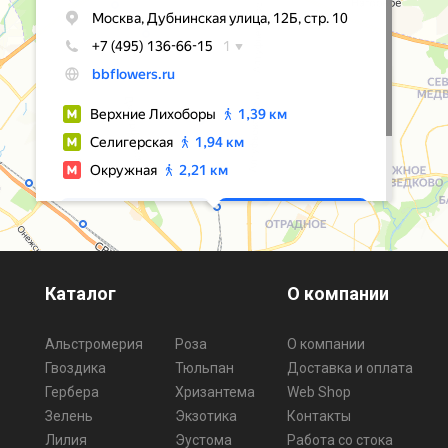
Каталог
О компании
Альстромерия
Роза
О компании
Гвоздика
Тюльпан
Доставка и оплата
Гербера
Хризантема
Web Shop
Зелень
Экзотика
Контакты
Лилия
Эустома
Работа со стока